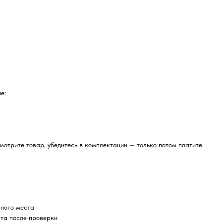
е:
отрите товар, убедитесь в комплектации — только потом платите.
0
пного места
ата после проверки