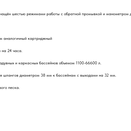
нащён шестью режимами работы с обратной промывкой и манометром дл
чем аналогичный картриджный
на 24 часа.
адувных и каркасных бассейнов объемом 1100-66600 л.
ия шлангов диаметром 38 мм к бассейнам с выходами на 32 мм.
ого песка.