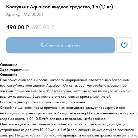
Коагулянт Aqualeon жидкое средство, 1 л (1,1 кг)
Артикул:
МЭ 00001
490,00
₽
690,00
₽
Добавить в корзину
Описание
Характеристики
Описание
При помутнении воды и после шокового хлорирования плавательных бассейнов
воспользуйтесь коагулянтом Aqualeon. Он связывает мельчайшие взвешенные
частицы примесей вместе и образует хлопья, которые затем легко удалить со дна
водным пылесосом. Вода после этого становится кристально чистой.
Состав: водный раствор полиоксихлорида алюминия.
Способ применения: перед применением коагулянта следует проверить и при
необходимости довести до нормы в 7,2–7,6 значение рН воды и значение свободного
хлора до нормы в 0,1–0,5 мг/л для воды плавательных бассейнов.
Очистка воды в общественном бассейне: коагулянт впрыскивают дозирующим
устройством из расчёта 10–20 мл на 1 м³ (в зависимости от мутности) до песчаного
фильтра. Не допускается пропускание препарата через фильтрацию, если фильтр на