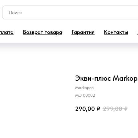
плата
Возврат товара
Гарантия
Контакты
Экви-плюс Markop
Markopool
МЭ 00002
290,00
₽
299,00
₽
Добавить в корзину