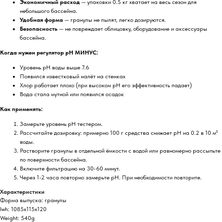
Экономичный расход
— упаковки 0.5 кг хватает на весь сезон для
небольшого бассейна.
Удобная форма
— гранулы не пылят, легко дозируются.
Безопасность
— не повреждает облицовку, оборудование и аксессуары
бассейна.
Когда нужен регулятор pH МИНУС:
Уровень pH воды выше 7.6
Появился известковый налёт на стенках
Хлор работает плохо (при высоком pH его эффективность падает)
Вода стала мутной или появился осадок
Как применять:
Замерьте уровень pH тестером.
Рассчитайте дозировку: примерно 100 г средства снижает pH на 0.2 в 10 м³
воды.
Растворите гранулы в отдельной ёмкости с водой или равномерно рассыпьте
по поверхности бассейна.
Включите фильтрацию на 30-60 минут.
Через 1-2 часа повторно замерьте pH. При необходимости повторите.
Характеристики
Форма выпуска: гранулы
lwh: 1085x115x120
Weight: 540g