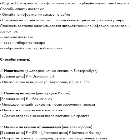
• Другая ТК — укажите при оформлении заказа, подберём оптимальный вариант
Способы оплаты доставки:
• Онлайн при оформлении заказа на сайте
• Наложенный платёж — оплата при получении в пункте выдачи или курьеру
Стоимость доставки рассчитывается автоматически при оформлении заказа и
зависит от:
— региона доставки
— веса и габаритов товара
— выбранной транспортной компании
Способы оплаты:
✅
Наличными
(в магазине или на складе, г. Екатеринбург)
[Базовая цена] ₽ — Экономия 5%
• Оплата в пункте выдачи: ул. Амундсена, 65, пав. 239
✅
Перевод на карту
(для городов России)
[Базовая цена] ₽ — без наценок
• Менеджер пришлёт реквизиты после оформления заказа
• Оплатите в приложении вашего банка
• ℹ️ Сроки: отправка заказа после поступления средств
✅
Онлайн по ссылке от менеджера
(для всех городов)
[Базовая цена] ₽ + 5% = [Итоговая цена] ₽ (комиссия банка)
• Оформляете заказ → менеджер присылает защищённую ссылку