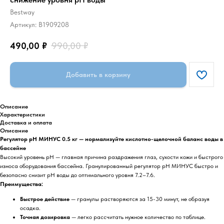
Bestway
Артикул:
B1909208
490,00
₽
990,00
₽
Добавить в корзину
Описание
Характеристики
Доставка и оплата
Описание
Регулятор pH МИНУС 0.5 кг — нормализуйте кислотно-щелочной баланс воды в
бассейне
Высокий уровень pH — главная причина раздражения глаз, сухости кожи и быстрого
износа оборудования бассейна. Гранулированный регулятор pH МИНУС быстро и
безопасно снизит pH воды до оптимального уровня 7.2–7.6.
Преимущества:
Быстрое действие
— гранулы растворяются за 15-30 минут, не образуя
осадка.
Точная дозировка
— легко рассчитать нужное количество по таблице.