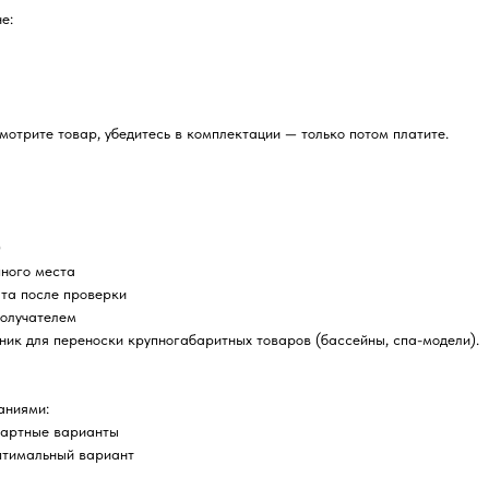
е:
отрите товар, убедитесь в комплектации — только потом платите.
0
пного места
ата после проверки
получателем
ник для переноски крупногабаритных товаров (бассейны, спа-модели).
аниями:
дартные варианты
птимальный вариант