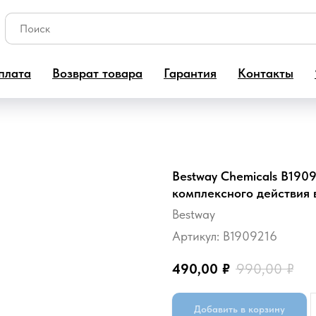
плата
Возврат товара
Гарантия
Контакты
Bestwаy Chemicals B190
комплексного действия в 
Bestway
Артикул:
B1909216
490,00
₽
990,00
₽
Добавить в корзину