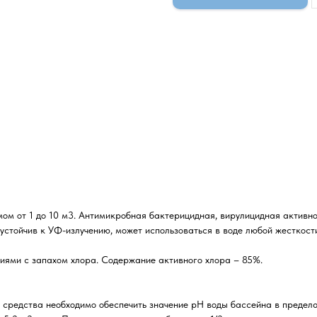
ом от 1 до 10 м3. Антимикробная бактерицидная, вирулицидная активн
стойчив к УФ-излучению, может использоваться в воде любой жесткост
ниями с запахом хлора. Содержание активного хлора – 85%.
редства необходимо обеспечить значение рН воды бассейна в пределах