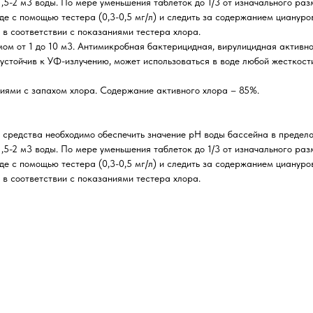
,5-2 м3 воды. По мере уменьшения таблеток до 1/3 от изначального ра
де с помощью тестера (0,3-0,5 мг/л) и следить за содержанием циануро
 в соответствии с показаниями тестера хлора.
ом от 1 до 10 м3. Антимикробная бактерицидная, вирулицидная активн
стойчив к УФ-излучению, может использоваться в воде любой жесткост
ниями с запахом хлора. Содержание активного хлора – 85%.
редства необходимо обеспечить значение рН воды бассейна в пределах
,5-2 м3 воды. По мере уменьшения таблеток до 1/3 от изначального ра
де с помощью тестера (0,3-0,5 мг/л) и следить за содержанием циануро
 в соответствии с показаниями тестера хлора.