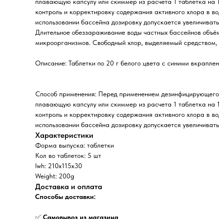
плавающую капсулу или скиммер из расчета 1 таблетка на 1
контроль и корректировку содержания активного хлора в во
использовании бассейна дозировку допускается увеличивать
Длительное обеззараживание воды частных бассейнов объём
микроорганизмов. Свободный хлор, выделяемый средством, у
Описание: Таблетки по 20 г белого цвета с синими вкрапле
Способ применения: Перед применением дезинфицирующего с
плавающую капсулу или скиммер из расчета 1 таблетка на 1
контроль и корректировку содержания активного хлора в во
использовании бассейна дозировку допускается увеличивать
Характеристики
Форма выпуска: таблетки
Кол во таблеток: 5 шт
lwh: 210x115x30
Weight: 200g
Доставка и оплата
Способы доставки:
✅
Самовывоз из магазина