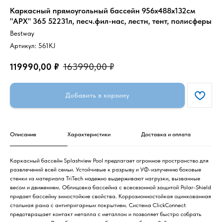
Каркасный прямоугольный бассейн 956х488х132см
"APX" 365 52231л, песч.фил-нас, лестн, тент, полисферы
Bestway
Артикул:
561KJ
119990,00
₽
163990,00
₽
Добавить в корзину
Описание
Характеристики
Доставка и оплата
Каркасный бассейн Splashview Pool предлагает огромное пространство для
развлечений всей семьи. Устойчивые к разрыву и УФ-излучению боковые
стенки из материала TriTech надежно выдерживают нагрузки, вызванные
весом и движением. Облицовка бассейна с всесезонной защитой Polar-Shield
придает бассейну зимостойкие свойства. Коррозионностойкая оцинкованная
стальная рама с антипригарным покрытием. Система ClickConnect
предотвращает контакт металла с металлом и позволяет быстро собрать