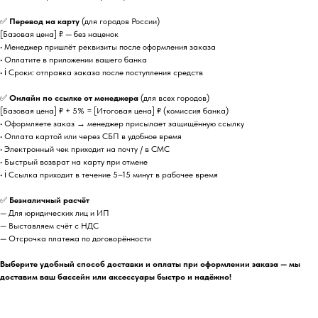
✅
Перевод на карту
(для городов России)
[Базовая цена] ₽ — без наценок
• Менеджер пришлёт реквизиты после оформления заказа
• Оплатите в приложении вашего банка
• ℹ️ Сроки: отправка заказа после поступления средств
✅
Онлайн по ссылке от менеджера
(для всех городов)
[Базовая цена] ₽ + 5% = [Итоговая цена] ₽ (комиссия банка)
• Оформляете заказ → менеджер присылает защищённую ссылку
• Оплата картой или через СБП в удобное время
• Электронный чек приходит на почту / в СМС
• Быстрый возврат на карту при отмене
• ℹ️ Ссылка приходит в течение 5–15 минут в рабочее время
✅
Безналичный расчёт
— Для юридических лиц и ИП
— Выставляем счёт с НДС
— Отсрочка платежа по договорённости
Выберите удобный способ доставки и оплаты при оформлении заказа — мы
доставим ваш бассейн или аксессуары быстро и надёжно!