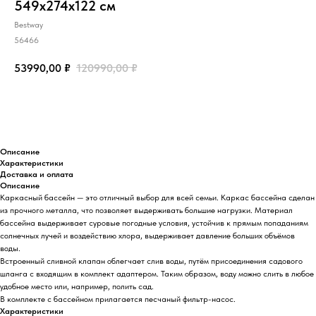
549х274х122 см
Bestway
56466
53990,00
₽
120990,00
₽
Добавить в корзину
Описание
Характеристики
Доставка и оплата
Описание
Каркасный бассейн — это отличный выбор для всей семьи. Каркас бассейна сделан
из прочного металла, что позволяет выдерживать большие нагрузки. Материал
бассейна выдерживает суровые погодные условия, устойчив к прямым попаданиям
солнечных лучей и воздействию хлора, выдерживает давление больших объёмов
воды.
Встроенный сливной клапан облегчает слив воды, путём присоединения садового
шланга с входящим в комплект адаптером. Таким образом, воду можно слить в любое
удобное место или, например, полить сад.
В комплекте с бассейном прилагается песчаный фильтр-насос.
Характеристики