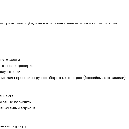
отрите товар, убедитесь в комплектации — только потом платите.
0
пного места
ата после проверки
получателем
ник для переноски крупногабаритных товаров (бассейны, спа-модели).
аниями:
дартные варианты
птимальный вариант
чи или курьеру