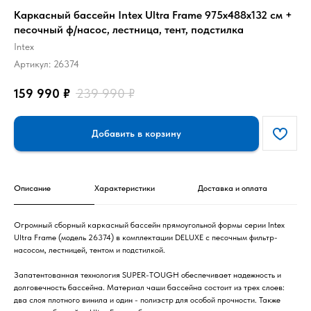
Каркасный бассейн Intex Ultra Frame 975x488x132 см +
песочный ф/насос, лестница, тент, подстилка
Intex
Артикул:
26374
159 990
₽
239 990
₽
Добавить в корзину
Описание
Характеристики
Доставка и оплата
Огромный сборный каркасный бассейн прямоугольной формы серии Intex
Ultra Frame (модель 26374) в комплектации DELUXE с песочным фильтр-
насосом, лестницей, тентом и подстилкой.
Запатентованная технология SUPER-TOUGH обеспечивает надежность и
долговечность бассейна. Материал чаши бассейна состоит из трех слоев:
два слоя плотного винила и один - полиэстр для особой прочности. Также