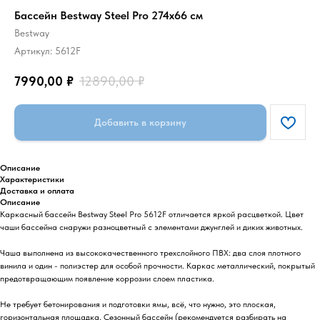
Бассейн Bestway Steel Pro 274х66 см
Bestway
Артикул:
5612F
7990,00
₽
12890,00
₽
Добавить в корзину
Описание
Характеристики
Доставка и оплата
Описание
Каркасный бассейн Bestway Steel Pro 5612F отличается яркой расцветкой. Цвет
чаши бассейна снаружи разноцветный с элементами джунглей и диких животных.
Чаша выполнена из высококачественного трехслойного ПВХ: два слоя плотного
винила и один - полиэстер для особой прочности. Каркас металлический, покрытый
предотвращающим появление коррозии слоем пластика.
Не требует бетонирования и подготовки ямы, всё, что нужно, это плоская,
горизонтальная площадка. Сезонный бассейн (рекомендуется разбирать на