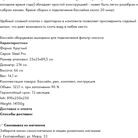
холодное время года) обладает простой конструкцией - может быть легко разобран и
собран заново. Время сборки и подключения бассейна около 20 минут.
Удобный сливной клапан с адаптером в комплекте позволяет присоединить садовый
шланг, что дает возможность слить воду в любое место.
Бассейн оборудован выходами для подключения фильтр-насоса.
Характеристики
Форма: Круглый
Серия: Steel Pro
Размер упаковки: 25x25x89,5 см
Диаметр: 274 см
Высота: 66 см
Вес: 14,1 кг
Комплектация товара: Бассейн, рем. комплект, инструкция
Объем: 3221 л. при заполнении 90 %
Гарантийный срок: 12 месяцев
lwh: 895x250x250
Weight: 14100g
Доставка и оплата
Способы доставки:
✅
Самовывоз из магазина
Заберите заказ самостоятельно в нашем розничном магазине:
г. Екатеринбург, ул. Мира, 33