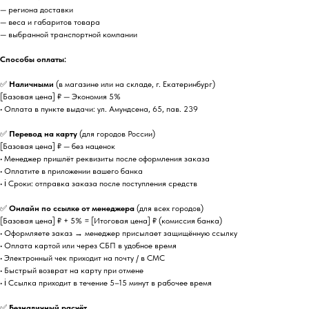
— региона доставки
— веса и габаритов товара
— выбранной транспортной компании
Способы оплаты:
✅
Наличными
(в магазине или на складе, г. Екатеринбург)
[Базовая цена] ₽ — Экономия 5%
• Оплата в пункте выдачи: ул. Амундсена, 65, пав. 239
✅
Перевод на карту
(для городов России)
[Базовая цена] ₽ — без наценок
• Менеджер пришлёт реквизиты после оформления заказа
• Оплатите в приложении вашего банка
• ℹ️ Сроки: отправка заказа после поступления средств
✅
Онлайн по ссылке от менеджера
(для всех городов)
[Базовая цена] ₽ + 5% = [Итоговая цена] ₽ (комиссия банка)
• Оформляете заказ → менеджер присылает защищённую ссылку
• Оплата картой или через СБП в удобное время
• Электронный чек приходит на почту / в СМС
• Быстрый возврат на карту при отмене
• ℹ️ Ссылка приходит в течение 5–15 минут в рабочее время
✅
Безналичный расчёт