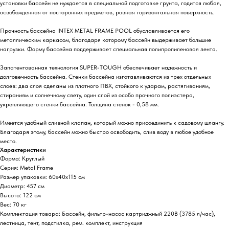
установки бассейн не нуждается в специальной подготовке грунта, годится любая,
освобожденная от посторонних предметов, ровная горизонтальная поверхность.
Прочность бассейна INTEX METAL FRAME POOL обуславливается его
металлическим каркасом, благодаря которому бассейн выдерживает большие
нагрузки. Форму бассейна поддерживает специальная полипропиленовая лента.
Запатентованная технология SUPER-TOUGH обеспечивает надежность и
долговечность бассейна. Стенки бассейна изготавливаются из трех отдельных
слоев: два слоя сделаны из плотного ПВХ, стойкого к ударам, растягиваниям,
стираниям и солнечному свету, один слой из особо прочного полиэстера,
укрепляющего стенки бассейна. Толщина стенок - 0,58 мм.
Имеется удобный сливной клапан, который можно присоединить к садовому шлангу.
Благодаря этому, бассейн можно быстро освободить, слив воду в любое удобное
место.
Характеристики
Форма: Круглый
Серия: Metal Frame
Размер упаковки: 60х40х115 см
Диаметр: 457 см
Высота: 122 см
Вес: 70 кг
Комплектация товара: Бассейн, фильтр-насос картриджный 220В (3785 л/час),
лестница, тент, подстилка, рем. комплект, инструкция