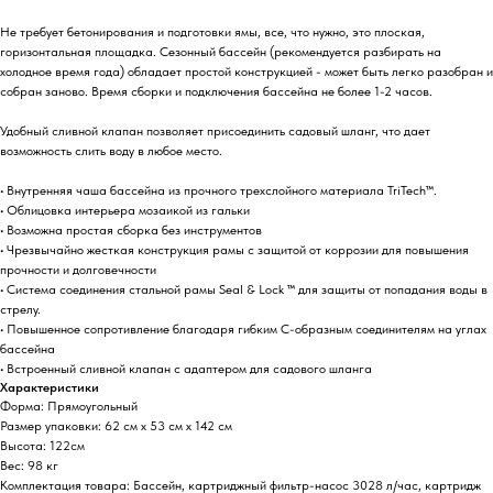
Не требует бетонирования и подготовки ямы, все, что нужно, это плоская,
горизонтальная площадка. Сезонный бассейн (рекомендуется разбирать на
холодное время года) обладает простой конструкцией - может быть легко разобран и
собран заново. Время сборки и подключения бассейна не более 1-2 часов.
Удобный сливной клапан позволяет присоединить садовый шланг, что дает
возможность слить воду в любое место.
• Внутренняя чаша бассейна из прочного трехслойного материала TriTech™.
• Облицовка интерьера мозаикой из гальки
• Возможна простая сборка без инструментов
• Чрезвычайно жесткая конструкция рамы с защитой от коррозии для повышения
прочности и долговечности
• Система соединения стальной рамы Seal & Lock ™ для защиты от попадания воды в
стрелу.
• Повышенное сопротивление благодаря гибким С-образным соединителям на углах
бассейна
• Встроенный сливной клапан с адаптером для садового шланга
Характеристики
Форма: Прямоугольный
Размер упаковки: 62 см х 53 см х 142 см
Высота: 122см
Вес: 98 кг
Комплектация товара: Бассейн, картриджный фильтр-насос 3028 л/час, картридж