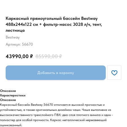
Каркасный прямоугольный бассейн Bestway
488х244х122 см + фильтр-насос 3028 л/ч, тент,
лестница
Bestway
Артикул:
56670
43990,00
₽
85590,00
₽
Добавить в корзину
Описание
Характеристики
Описание
Каркасный бассейн Bestway 56670 отличается высокой прочностью и
устойчивостью, а также оригинальным дизайном чаши. Чаша выполнена из
высококачественного трехслойного ПВХ: два слоя плотного винила и один -
полиэстер для особой прочности. Каркас металлический нержавеющий
оцинкованный.