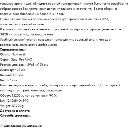
холодное время года) обладает простой конструкцией - может быть легко разобран и
собран заново без применения дополнительного инструмента. Время сборки и
подключения бассейна не более 2-х часов.
Поддержанию формы бассейна способствует трёхслойная лента из ПВХ,
опоясывающая весь бассейн.
В комплект поставки включены картриджный фильтр-насос производительностью
3028 литров в час, лестница и тент.
Удобный сливной клапан позволяет присоединить садовый шланг, что даёт
возможность слить воду в любое место.
Характеристики
Форма: Круглый
Серия: Steel Pro MAX
Размер упаковки: 39х54х124 см
Диаметр: 427 см
Высота: 122 см
Вес: 57.2 кг
Комплектация товара: Бассейн, фильтр-насос картриджный 220В (3028 л/час),
лестница, тент, рем. комплект, инструкция
Объем: 15232 л. при заполнении 90 %
lwh: 1240x540x390
Weight: 57200g
Доставка и оплата
Способы доставки:
✅
Самовывоз из магазина