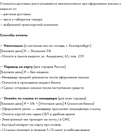
Стоимость доставки рассчитывается автоматически при оформлении заказа и
зависит от:
— региона доставки
— веса и габаритов товара
— выбранной транспортной компании
Способы оплаты:
✅
Наличными
(в магазине или на складе, г. Екатеринбург)
[Базовая цена] ₽ — Экономия 5%
• Оплата в пункте выдачи: ул. Амундсена, 65, пав. 239
✅
Перевод на карту
(для городов России)
[Базовая цена] ₽ — без наценок
• Менеджер пришлёт реквизиты после оформления заказа
• Оплатите в приложении вашего банка
• ℹ️ Сроки: отправка заказа после поступления средств
✅
Онлайн по ссылке от менеджера
(для всех городов)
[Базовая цена] ₽ + 5% = [Итоговая цена] ₽ (комиссия банка)
• Оформляете заказ → менеджер присылает защищённую ссылку
• Оплата картой или через СБП в удобное время
• Электронный чек приходит на почту / в СМС
• Быстрый возврат на карту при отмене
• ℹ️ Ссылка приходит в течение 5–15 минут в рабочее время