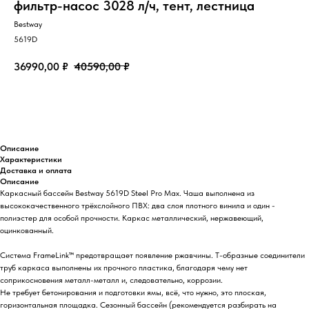
фильтр-насос 3028 л/ч, тент, лестница
Bestway
5619D
36990,00
₽
40590,00
₽
Добавить в корзину
Описание
Характеристики
Доставка и оплата
Описание
Каркасный бассейн Bestway 5619D Steel Pro Max. Чаша выполнена из
высококачественного трёхслойного ПВХ: два слоя плотного винила и один -
полиэстер для особой прочности. Каркас металлический, нержавеющий,
оцинкованный.
Система FrameLink™ предотвращает появление ржавчины. Т-образные соединители
труб каркаса выполнены их прочного пластика, благодаря чему нет
соприкосновения металл-металл и, следовательно, коррозии.
Не требует бетонирования и подготовки ямы, всё, что нужно, это плоская,
горизонтальная площадка. Сезонный бассейн (рекомендуется разбирать на