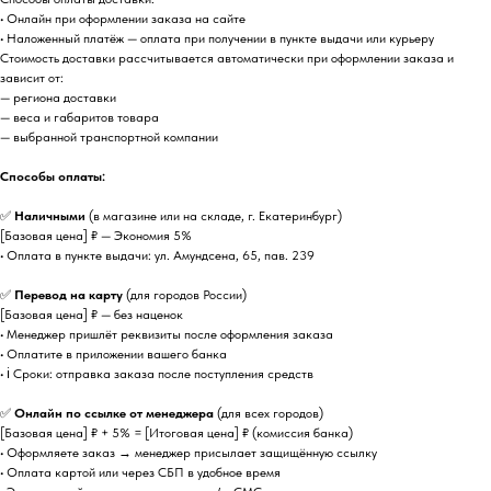
• Онлайн при оформлении заказа на сайте
• Наложенный платёж — оплата при получении в пункте выдачи или курьеру
Стоимость доставки рассчитывается автоматически при оформлении заказа и
зависит от:
— региона доставки
— веса и габаритов товара
— выбранной транспортной компании
Способы оплаты:
✅
Наличными
(в магазине или на складе, г. Екатеринбург)
[Базовая цена] ₽ — Экономия 5%
• Оплата в пункте выдачи: ул. Амундсена, 65, пав. 239
✅
Перевод на карту
(для городов России)
[Базовая цена] ₽ — без наценок
• Менеджер пришлёт реквизиты после оформления заказа
• Оплатите в приложении вашего банка
• ℹ️ Сроки: отправка заказа после поступления средств
✅
Онлайн по ссылке от менеджера
(для всех городов)
[Базовая цена] ₽ + 5% = [Итоговая цена] ₽ (комиссия банка)
• Оформляете заказ → менеджер присылает защищённую ссылку
• Оплата картой или через СБП в удобное время