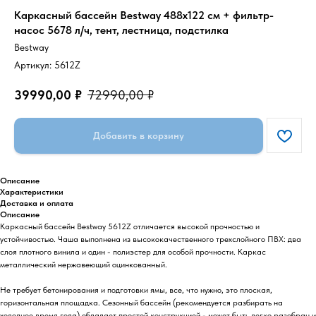
Каркасный бассейн Bestway 488х122 см + фильтр-
насос 5678 л/ч, тент, лестница, подстилка
Bestway
Артикул:
5612Z
39990,00
₽
72990,00
₽
Добавить в корзину
Описание
Характеристики
Доставка и оплата
Описание
Каркасный бассейн Bestway 5612Z отличается высокой прочностью и
устойчивостью. Чаша выполнена из высококачественного трехслойного ПВХ: два
слоя плотного винила и один - полиэстер для особой прочности. Каркас
металлический нержавеющий оцинкованный.
Не требует бетонирования и подготовки ямы, все, что нужно, это плоская,
горизонтальная площадка. Сезонный бассейн (рекомендуется разбирать на
холодное время года) обладает простой конструкцией - может быть легко разобран и