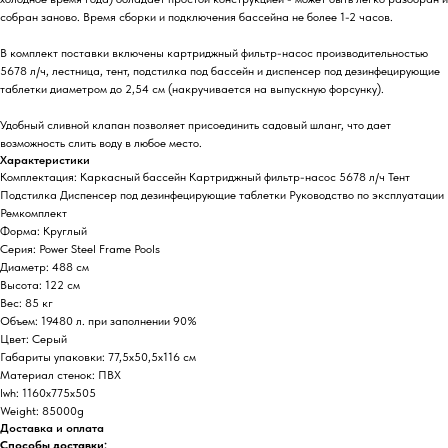
собран заново. Время сборки и подключения бассейна не более 1-2 часов.
В комплект поставки включены картриджный фильтр-насос производительностью
5678 л/ч, лестница, тент, подстилка под бассейн и диспенсер под дезинфецирующие
таблетки диаметром до 2,54 см (накручивается на выпускную форсунку).
Удобный сливной клапан позволяет присоединить садовый шланг, что дает
возможность слить воду в любое место.
Характеристики
Комплектация: Каркасный бассейн Картриджный фильтр-насос 5678 л/ч Тент
Подстилка Диспенсер под дезинфецирующие таблетки Руководство по эксплуатации
Ремкомплект
Форма: Круглый
Серия: Power Steel Frame Pools
Диаметр: 488 см
Высота: 122 см
Вес: 85 кг
Объем: 19480 л. при заполнении 90%
Цвет: Серый
Габариты упаковки: 77,5х50,5х116 см
Материал стенок: ПВХ
lwh: 1160x775x505
Weight: 85000g
Доставка и оплата
Способы доставки: