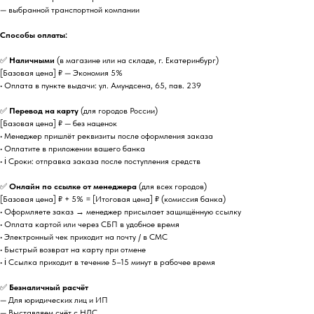
— выбранной транспортной компании
Способы оплаты:
✅
Наличными
(в магазине или на складе, г. Екатеринбург)
[Базовая цена] ₽ — Экономия 5%
• Оплата в пункте выдачи: ул. Амундсена, 65, пав. 239
✅
Перевод на карту
(для городов России)
[Базовая цена] ₽ — без наценок
• Менеджер пришлёт реквизиты после оформления заказа
• Оплатите в приложении вашего банка
• ℹ️ Сроки: отправка заказа после поступления средств
✅
Онлайн по ссылке от менеджера
(для всех городов)
[Базовая цена] ₽ + 5% = [Итоговая цена] ₽ (комиссия банка)
• Оформляете заказ → менеджер присылает защищённую ссылку
• Оплата картой или через СБП в удобное время
• Электронный чек приходит на почту / в СМС
• Быстрый возврат на карту при отмене
• ℹ️ Ссылка приходит в течение 5–15 минут в рабочее время
✅
Безналичный расчёт
— Для юридических лиц и ИП
— Выставляем счёт с НДС