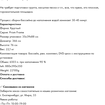
Не требует подготовки грунта, насыпке песка и т.п., все, что нужно, это плоская,
горизонтальная площадка.
Процесс сборки бассейна до наполнения водой занимает 30-45 минут.
Характеристики
Форма: Круглый
Серия: Prism Frame
Размер упаковки: 35x39x88 см
Диаметр: 366 см
Высота: 76 см
Вес: 22,1 кг
Комплектация товара: Бассейн, рем. комплект, DVD-диск с инструкциями по
установке
Объем: 6503 л. при заполнении 90 %
lwh: 880x390x350
Weight: 22100g
Оплата и доставка
Способы доставки:
✅
Самовывоз из магазина
Заберите заказ самостоятельно в нашем розничном магазине:
г. Екатеринбург, ул. Мира, 33
Режим работы:
• Пн–Пт: 10:00–19:00