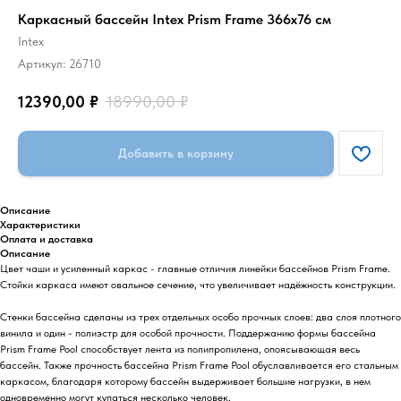
Каркасный бассейн Intex Prism Frame 366x76 см
Intex
Артикул:
26710
12390,00
₽
18990,00
₽
Добавить в корзину
Описание
Характеристики
Оплата и доставка
Описание
Цвет чаши и усиленный каркас - главные отличия линейки бассейнов Prism Frame.
Стойки каркаса имеют овальное сечение, что увеличивает надёжность конструкции.
Стенки бассейна сделаны из трех отдельных особо прочных слоев: два слоя плотного
винила и один - полиэстр для особой прочности. Поддержанию формы бассейна
Prism Frame Pool способствует лента из полипропилена, опоясывающая весь
бассейн. Также прочность бассейна Prism Frame Pool обуславливается его стальным
каркасом, благодаря которому бассейн выдерживает большие нагрузки, в нем
одновременно могут купаться несколько человек.