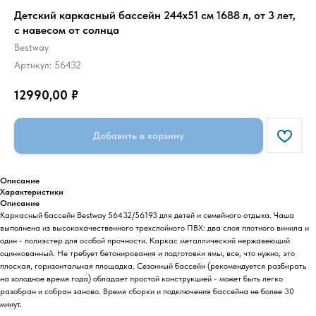
Детский каркасный бассейн 244х51 см 1688 л, от 3 лет,
с навесом от солнца
Bestway
Артикул:
56432
12990,00
₽
Добавить в корзину
Описание
Характеристики
Описание
Каркасный бассейн Bestway 56432/56193 для детей и семейного отдыха. Чаша
выполнена из высококачественного трехслойного ПВХ: два слоя плотного винила и
один - полиэстер для особой прочности. Каркас металлический нержавеющий
оцинкованный. Не требует бетонирования и подготовки ямы, все, что нужно, это
плоская, горизонтальная площадка. Сезонный бассейн (рекомендуется разбирать
на холодное время года) обладает простой конструкцией - может быть легко
разобран и собран заново. Время сборки и подключения бассейна не более 30
минут.