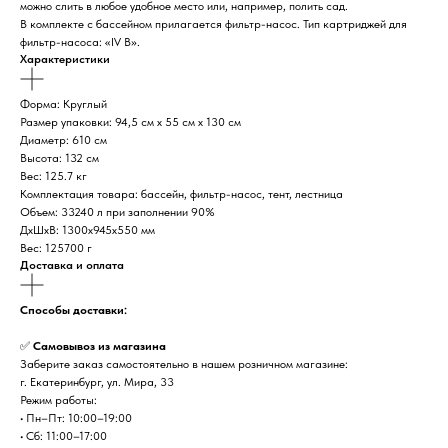
можно слить в любое удобное место или, например, полить сад.
В комплекте с бассейном прилагается фильтр-насос. Тип картриджей для
фильтр-насоса: «IV B».
Характеристики
Форма: Круглый
Размер упаковки: 94,5 см х 55 см х 130 см
Диаметр: 610 см
Высота: 132 см
Вес: 125.7 кг
Комплектация товара: бассейн, фильтр-насос, тент, лестница
Объем: 33240 л при заполнении 90%
ДxШxВ: 1300x945x550 мм
Вес: 125700 г
Доставка и оплата
Способы доставки:
✅
Самовывоз из магазина
Заберите заказ самостоятельно в нашем розничном магазине:
г. Екатеринбург, ул. Мира, 33
Режим работы:
• Пн–Пт: 10:00–19:00
• Сб: 11:00–17:00