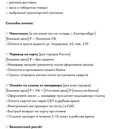
— региона доставки
— веса и габаритов товара
— выбранной транспортной компании
Способы оплаты:
✅
Наличными
(в магазине или на складе, г. Екатеринбург)
[Базовая цена] ₽ — Экономия 5%
• Оплата в пункте выдачи: ул. Амундсена, 65, пав. 239
✅
Перевод на карту
(для городов России)
[Базовая цена] ₽ — без наценок
• Менеджер пришлёт реквизиты после оформления заказа
• Оплатите в приложении вашего банка
• ℹ️ Сроки: отправка заказа после поступления средств
✅
Онлайн по ссылке от менеджера
(для всех городов)
[Базовая цена] ₽ + 5% = [Итоговая цена] ₽ (комиссия банка)
• Оформляете заказ → менеджер присылает защищённую ссылку
• Оплата картой или через СБП в удобное время
• Электронный чек приходит на почту / в СМС
• Быстрый возврат на карту при отмене
• ℹ️ Ссылка приходит в течение 5–15 минут в рабочее время
✅
Безналичный расчёт