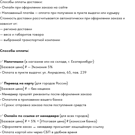
Способы оплаты доставки:
• Онлайн при оформлении заказа на сайте
• Наложенный платёж — оплата при получении в пункте выдачи или курьеру
Стоимость доставки рассчитывается автоматически при оформлении заказа и
зависит от:
— региона доставки
— веса и габаритов товара
— выбранной транспортной компании
Способы оплаты:
✅
Наличными
(в магазине или на складе, г. Екатеринбург)
[Базовая цена] ₽ — Экономия 5%
• Оплата в пункте выдачи: ул. Амундсена, 65, пав. 239
✅
Перевод на карту
(для городов России)
[Базовая цена] ₽ — без наценок
• Менеджер пришлёт реквизиты после оформления заказа
• Оплатите в приложении вашего банка
• ℹ️ Сроки: отправка заказа после поступления средств
✅
Онлайн по ссылке от менеджера
(для всех городов)
[Базовая цена] ₽ + 5% = [Итоговая цена] ₽ (комиссия банка)
• Оформляете заказ → менеджер присылает защищённую ссылку
• Оплата картой или через СБП в удобное время