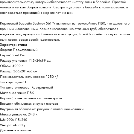
производительностью, который обеспечивает чистоту воды в бассейне. Простой
монтаж и легкая сборка позволят быстро подготовить бассейн к использованию и
наслаждаться прохладой в жаркие летние дни.
Каркасный бассейн Bestway 561FV выполнен из трехслойного ПВХ, что делает его
прочным и долговечным. Каркас изготовлен из стальных труб, обеспечивая
надежную поддержку и стабильность конструкции. Такой бассейн прослужит вам не
один сезон, радуя своей надежностью.
Характеристики
Форма: Прямоугольный
Серия: Steel Pro
Размер упаковки: 41,5х24х99 см
Объем: 4000 л
Размер: 366х201х66 см
Производительность насоса: 1250 л/ч
Тип картриджа: I
Тип фильтр-насоса: Картриджный
Материал чаши: ПВХ
Каркас: оцинкованные стальные трубы
Внешняя облицовка: рисунок листьев
Внутренняя облицовка: рисунок с имитацией мозаики
Масса упаковки: 24,8 кг
lwh: 990x415x240
Weight: 24800g
Доставка и оплата