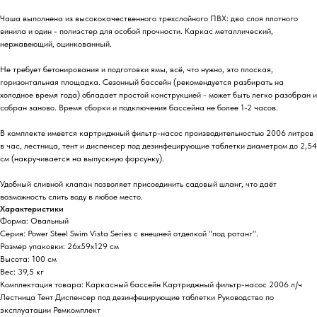
Чаша выполнена из высококачественного трехслойного ПВХ: два слоя плотного
винила и один - полиэстер для особой прочности. Каркас металлический,
нержавеющий, оцинкованный.
Не требует бетонирования и подготовки ямы, всё, что нужно, это плоская,
горизонтальная площадка. Сезонный бассейн (рекомендуется разбирать на
холодное время года) обладает простой конструкцией - может быть легко разобран и
собран заново. Время сборки и подключения бассейна не более 1-2 часов.
В комплекте имеется картриджный фильтр-насос производительностью 2006 литров
в час, лестница, тент и диспенсер под дезинфецирующие таблетки диаметром до 2,54
см (накручивается на выпускную форсунку).
Удобный сливной клапан позволяет присоединить садовый шланг, что даёт
возможность слить воду в любое место.
Характеристики
Форма: Овальный
Серия: Power Steel Swim Vista Series с внешней отделкой "под ротанг".
Размер упаковки: 26x59x129 см
Высота: 100 см
Вес: 39,5 кг
Комплектация товара: Каркасный бассейн Картриджный фильтр-насос 2006 л/ч
Лестница Тент Диспенсер под дезинфецирующие таблетки Руководство по
эксплуатации Ремкомплект