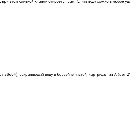
 при этом сливной клапан откроется сам. Слить воду можно в любое удо
т 28604), сохраняющий воду в бассейне чистой; картридж тип А (арт 29