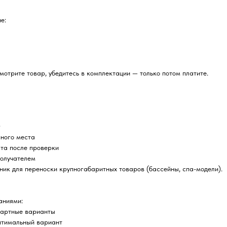
е:
отрите товар, убедитесь в комплектации — только потом платите.
0
пного места
ата после проверки
получателем
ник для переноски крупногабаритных товаров (бассейны, спа-модели).
аниями:
дартные варианты
птимальный вариант