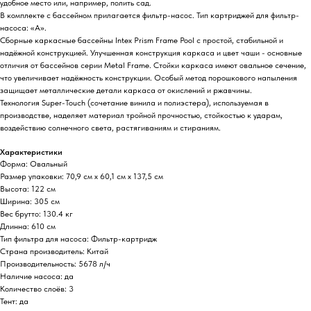
удобное место или, например, полить сад.
В комплекте с бассейном прилагается фильтр-насос. Тип картриджей для фильтр-
насоса: «A».
Сборные каркасные бассейны Intex Prism Frame Pool с простой, стабильной и
надёжной конструкцией. Улучшенная конструкция каркаса и цвет чаши - основные
отличия от бассейнов серии Metal Frame. Стойки каркаса имеют овальное сечение,
что увеличивает надёжность конструкции. Особый метод порошкового напыления
защищает металлические детали каркаса от окислений и ржавчины.
Технология Super-Touch (сочетание винила и полиэстера), используемая в
производстве, наделяет материал тройной прочностью, стойкостью к ударам,
воздействию солнечного света, растягиваниям и стираниям.
Характеристики
Форма: Овальный
Размер упаковки: 70,9 см х 60,1 см х 137,5 см
Высота: 122 см
Ширина: 305 см
Вес брутто: 130.4 кг
Длинна: 610 см
Тип фильтра для насоса: Фильтр-картридж
Страна производитель: Китай
Производительность: 5678 л/ч
Наличие насоса: да
Количество слоёв: 3
Тент: да