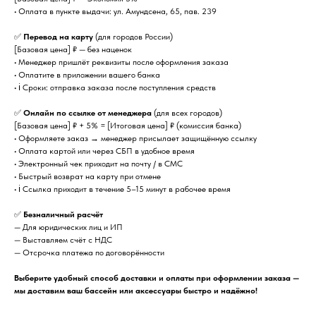
• Оплата в пункте выдачи: ул. Амундсена, 65, пав. 239
✅
Перевод на карту
(для городов России)
[Базовая цена] ₽ — без наценок
• Менеджер пришлёт реквизиты после оформления заказа
• Оплатите в приложении вашего банка
• ℹ️ Сроки: отправка заказа после поступления средств
✅
Онлайн по ссылке от менеджера
(для всех городов)
[Базовая цена] ₽ + 5% = [Итоговая цена] ₽ (комиссия банка)
• Оформляете заказ → менеджер присылает защищённую ссылку
• Оплата картой или через СБП в удобное время
• Электронный чек приходит на почту / в СМС
• Быстрый возврат на карту при отмене
• ℹ️ Ссылка приходит в течение 5–15 минут в рабочее время
✅
Безналичный расчёт
— Для юридических лиц и ИП
— Выставляем счёт с НДС
— Отсрочка платежа по договорённости
Выберите удобный способ доставки и оплаты при оформлении заказа —
мы доставим ваш бассейн или аксессуары быстро и надёжно!