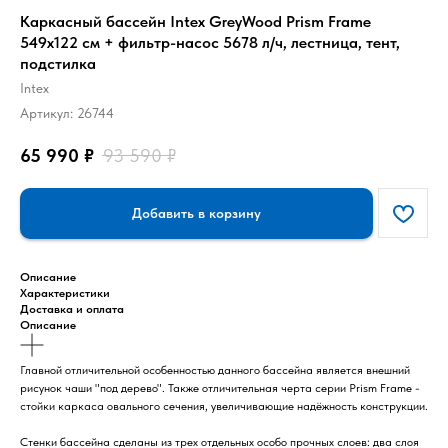
Каркасный бассейн Intex GreyWood Prism Frame
549x122 см + фильтр-насос 5678 л/ч, лестница, тент,
подстилка
Intex
Артикул:
26744
65 990
₽
93 590
₽
Добавить в корзину
Описание
Характеристики
Доставка и оплата
Описание
Главной отличительной особенностью данного бассейна является внешний
рисунок чаши "под дерево". Также отличительная черта серии Prism Frame -
стойки каркаса овального сечения, увеличивающие надёжность конструкции.
Стенки бассейна сделаны из трех отдельных особо прочных слоев: два слоя