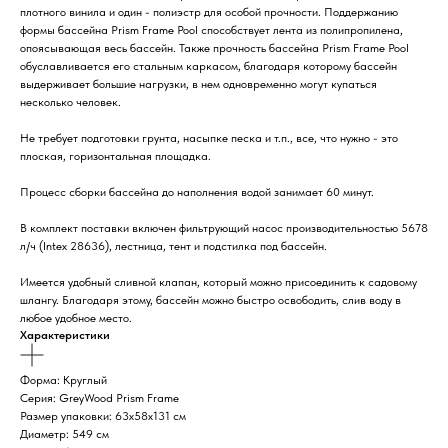
плотного винила и один - полиэстр для особой прочности. Поддержанию
формы бассейна Prism Frame Pool способствует лента из полипропилена,
опоясывающая весь бассейн. Также прочность бассейна Prism Frame Pool
обуславливается его стальным каркасом, благодаря которому бассейн
выдерживает большие нагрузки, в нем одновременно могут купаться
несколько человек.
Не требует подготовки грунта, насыпке песка и т.п., все, что нужно - это
плоская, горизонтальная площадка.
Процесс сборки бассейна до наполнения водой занимает 60 минут.
В комплект поставки включен фильтрующий насос производительностью 5678
л/ч (Intex 28636), лестница, тент и подстилка под бассейн.
Имеется удобный сливной клапан, который можно присоединить к садовому
шлангу. Благодаря этому, бассейн можно быстро освободить, слив воду в
любое удобное место.
Характеристики
Форма: Круглый
Серия: GreyWood Prism Frame
Размер упаковки: 63х58х131 см
Диаметр: 549 см