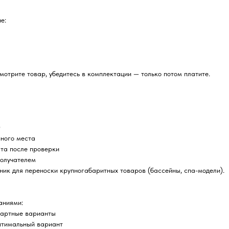
е:
отрите товар, убедитесь в комплектации — только потом платите.
0
пного места
ата после проверки
получателем
ник для переноски крупногабаритных товаров (бассейны, спа-модели).
аниями:
дартные варианты
птимальный вариант