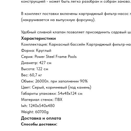
конструкцией - может быть легко разобран и собран заново.
В комплект поставки включены картриджный фильтр-насос п
(накручивается на выпускную форсунку).
Удобный сливной клапан позволяет присоединить садовый шла
Характеристики
Комплектация: Каркасный бассейн Картриджный фильтр-насо
Форма: Круглый
Серия: Power Steel Frame Pools
Диаметр: 427 см
Высота: 122 см
Вес: 60,7 кг
Объем: 26000л. при заполнении 90%
Цвет: Серый, коричневый (под камень)
Габариты упаковки: 54х48х124 см
Материал стенок: ПВХ
lwh: 1240x540x480
Weight: 60700g
Доставка и оплата
Способы доставки: