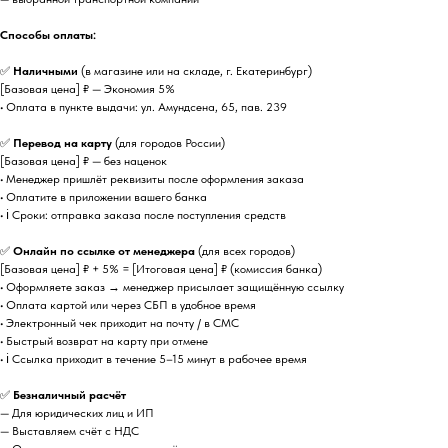
Способы оплаты:
✅
Наличными
(в магазине или на складе, г. Екатеринбург)
[Базовая цена] ₽ — Экономия 5%
• Оплата в пункте выдачи: ул. Амундсена, 65, пав. 239
✅
Перевод на карту
(для городов России)
[Базовая цена] ₽ — без наценок
• Менеджер пришлёт реквизиты после оформления заказа
• Оплатите в приложении вашего банка
• ℹ️ Сроки: отправка заказа после поступления средств
✅
Онлайн по ссылке от менеджера
(для всех городов)
[Базовая цена] ₽ + 5% = [Итоговая цена] ₽ (комиссия банка)
• Оформляете заказ → менеджер присылает защищённую ссылку
• Оплата картой или через СБП в удобное время
• Электронный чек приходит на почту / в СМС
• Быстрый возврат на карту при отмене
• ℹ️ Ссылка приходит в течение 5–15 минут в рабочее время
✅
Безналичный расчёт
— Для юридических лиц и ИП
— Выставляем счёт с НДС