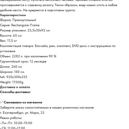
присоединяется к садовому шлангу. Таким образом, воду можно слить в любое
удобное место. Не нуждается в подготовке грунта.
Характеристики
Форма: Прямоугольный
Серия: Rectangular Frame
Размер упаковки: 25,5х30х92 см
Высота: 65 см
Вес: 17,5 кг
Комплектация товара: Бассейн, рем. комплект, DVD-диск с инструкциями по
установке
Объем: 2282 л. при заполнении 90 %
Гарантийный срок: 12 месяцев
Длина: 260 см
Ширина: 160 см
lwh: 920x300x255
Weight: 17500g
Доставка и оплата
Способы доставки:
✅
Самовывоз из магазина
Заберите заказ самостоятельно в нашем розничном магазине:
г. Екатеринбург, ул. Мира, 33
Режим работы:
• Пн–Пт: 10:00–19:00
• Сб: 11:00–17:00