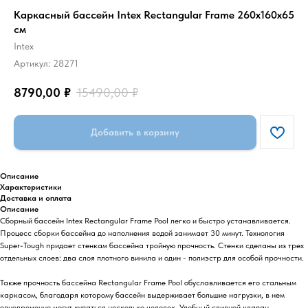
Каркасный бассейн Intex Rectangular Frame 260х160х65
см
Intex
Артикул:
28271
8790,00
₽
15490,00
₽
Добавить в корзину
Описание
Характеристики
Доставка и оплата
Описание
Сборный бассейн Intex Rectangular Frame Pool легко и быстро устанавливается.
Процесс сборки бассейна до наполнения водой занимает 30 минут. Технология
Super-Tough придает стенкам бассейна тройную прочность. Стенки сделаны из трех
отдельных слоев: два слоя плотного винила и один - полиэстр для особой прочности.
Также прочность бассейна Rectangular Frame Pool обуславливается его стальным
каркасом, благодаря которому бассейн выдерживает большие нагрузки, в нем
одновременно могут купаться несколько человек. Удобный сливной клапан