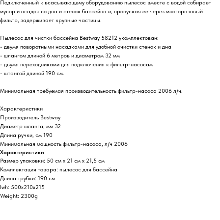
Подключенный к всасывающему оборудованию пылесос вместе с водой собирает
мусор и осадок со дна и стенок бассейна и, пропуская ее через многоразовый
фильтр, задерживает крупные частицы.
Пылесос для чистки бассейна Bestway 58212 укомплектован:
- двумя поворотными насадками для удобной очистки стенок и дна
- шлангом длиной 6 метров и диаметром 32 мм
- двумя переходниками для подключения к фильтр-насосам
- штангой длиной 190 см.
Минимальная требуемая производительность фильтр-насоса 2006 л/ч.
Характеристики
Производитель Bestway
Диаметр шланга, мм 32
Длина ручки, см 190
Минимальная мощность фильтр-насоса, л/ч 2006
Характеристики
Размер упаковки: 50 см х 21 см х 21,5 см
Комплектация товара: пылесос для бассейна
Длина трубки: 190 см
lwh: 500x210x215
Weight: 2300g