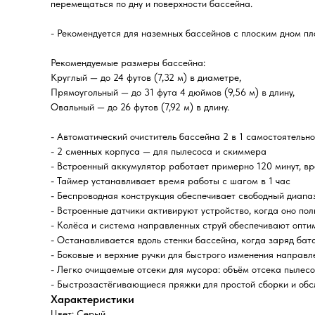
перемещаться по дну и поверхности бассейна.
- Рекомендуется для наземных бассейнов с плоским дном пл
Рекомендуемые размеры бассейна:
Круглый — до 24 футов (7,32 м) в диаметре,
Прямоугольный — до 31 фута 4 дюймов (9,56 м) в длину,
Овальный — до 26 футов (7,92 м) в длину.
- Автоматический очиститель бассейна 2 в 1 самостоятельн
- 2 сменных корпуса — для пылесоса и скиммера
- Встроенный аккумулятор работает примерно 120 минут, в
- Таймер устанавливает время работы с шагом в 1 час
- Беспроводная конструкция обеспечивает свободный диапа
- Встроенные датчики активируют устройство, когда оно пол
- Колёса и система направленных струй обеспечивают опти
- Останавливается вдоль стенки бассейна, когда заряд бат
- Боковые и верхние ручки для быстрого изменения направле
- Легко очищаемые отсеки для мусора: объём отсека пылесо
- Быстрозастёгивающиеся пряжки для простой сборки и обс
Характеристики
Цвет: Серый