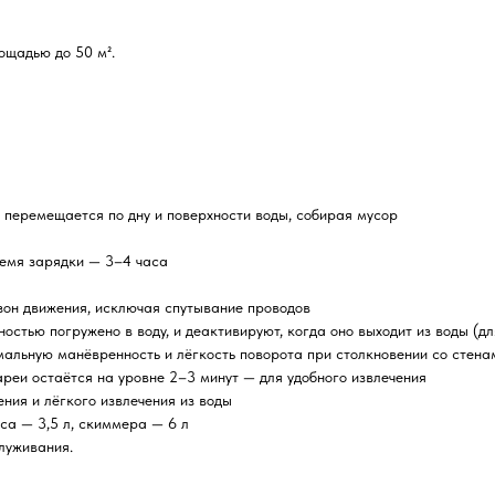
ощадью до 50 м².
о перемещается по дну и поверхности воды, собирая мусор
ремя зарядки — 3–4 часа
зон движения, исключая спутывание проводов
ностью погружено в воду, и деактивируют, когда оно выходит из воды (д
мальную манёвренность и лёгкость поворота при столкновении со стена
ареи остаётся на уровне 2–3 минут — для удобного извлечения
ния и лёгкого извлечения из воды
са — 3,5 л, скиммера — 6 л
луживания.