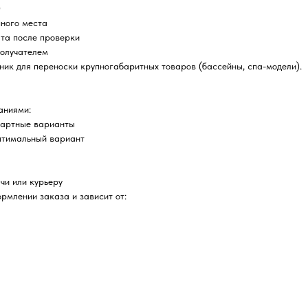
0
пного места
ата после проверки
получателем
ник для переноски крупногабаритных товаров (бассейны, спа-модели).
аниями:
дартные варианты
птимальный вариант
чи или курьеру
рмлении заказа и зависит от: