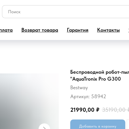
плата
Возврат товара
Гарантия
Контакты
Беспроводной робот-пыл
"AquaTronix Pro G300
Bestway
Артикул:
58942
21990,00
₽
35190,00
Добавить в корзину