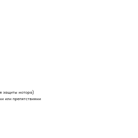
ля защиты мотора)
ми или препятствиями