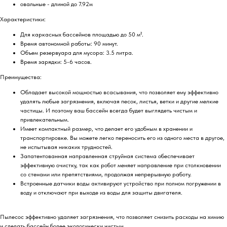
овальные - длиной до 7.92м
Характеристики:
Для каркасных бассейнов площадью до 50 м².
Время автономной работы: 90 минут.
Объем резервуара для мусора: 3.5 литра.
Время зарядки: 5-6 часов.
Преимущества:
Обладает высокой мощностью всасывания, что позволяет ему эффективно
удалять любые загрязнения, включая песок, листья, ветки и другие мелкие
частицы. И поэтому ваш бассейн всегда будет выглядеть чистым и
привлекательным.
Имеет компактный размер, что делает его удобным в хранении и
транспортировке. Вы можете легко переносить его из одного места в другое,
не испытывая никаких трудностей.
Запатентованная направленная струйная система обеспечивает
эффективную очистку, так как робот меняет направление при столкновении
со стенами или препятствиями, продолжая непрерывную работу.
Встроенные датчики воды активируют устройство при полном погружении в
воду и отключают при выходе из воды для защиты двигателя.
Пылесос эффективно удаляет загрязнения, что позволяет снизить расходы на химию
и сделать бассейн более экологически чистым.