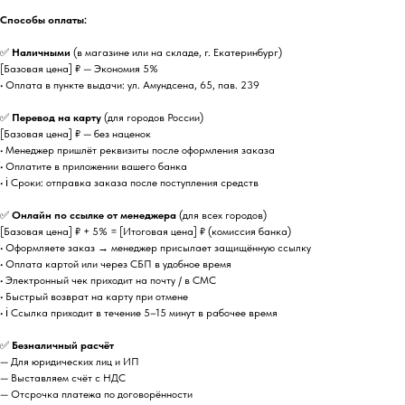
Способы оплаты:
✅
Наличными
(в магазине или на складе, г. Екатеринбург)
[Базовая цена] ₽ — Экономия 5%
• Оплата в пункте выдачи: ул. Амундсена, 65, пав. 239
✅
Перевод на карту
(для городов России)
[Базовая цена] ₽ — без наценок
• Менеджер пришлёт реквизиты после оформления заказа
• Оплатите в приложении вашего банка
• ℹ️ Сроки: отправка заказа после поступления средств
✅
Онлайн по ссылке от менеджера
(для всех городов)
[Базовая цена] ₽ + 5% = [Итоговая цена] ₽ (комиссия банка)
• Оформляете заказ → менеджер присылает защищённую ссылку
• Оплата картой или через СБП в удобное время
• Электронный чек приходит на почту / в СМС
• Быстрый возврат на карту при отмене
• ℹ️ Ссылка приходит в течение 5–15 минут в рабочее время
✅
Безналичный расчёт
— Для юридических лиц и ИП
— Выставляем счёт с НДС
— Отсрочка платежа по договорённости