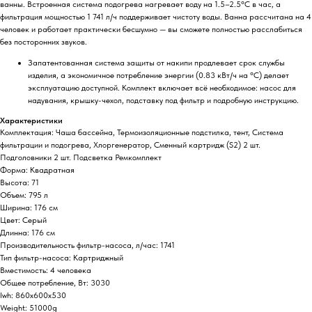
ванны. Встроенная система подогрева нагревает воду на 1.5–2.5°С в час, а
фильтрация мощностью 1 741 л/ч поддерживает чистоту воды. Ванна рассчитана на 4
человек и работает практически бесшумно — вы сможете полностью расслабиться
без посторонних звуков.
Запатентованная система защиты от накипи продлевает срок службы
изделия, а экономичное потребление энергии (0.83 кВт/ч на °С) делает
эксплуатацию доступной. Комплект включает всё необходимое: насос для
надувания, крышку-чехол, подставку под фильтр и подробную инструкцию.
Характеристики
Комплектация: Чаша бассейна, Термоизоляционные подстилка, тент, Система
фильтрации и подогрева, Хлоргенератор, Сменный картридж (S2) 2 шт.
Подголовники 2 шт. Подсветка Ремкомплект
Форма: Квадратная
Высота: 71
Объем: 795 л
Ширина: 176 см
Цвет: Серый
Длинна: 176 см
Производительность фильтр-насоса, л/час: 1741
Тип фильтр-насоса: Картриджный
Вместимость: 4 человека
Общее потребление, Вт: 3030
lwh: 860x600x530
Weight: 51000g