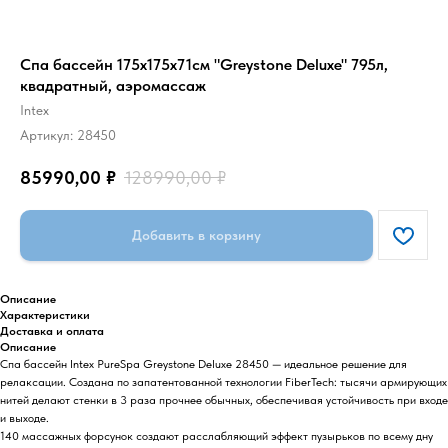
Спа бассейн 175х175х71см "Greystone Deluxe" 795л,
квадратный, аэромассаж
Intex
Артикул:
28450
85990,00
₽
128990,00
₽
Добавить в корзину
Описание
Характеристики
Доставка и оплата
Описание
Спа бассейн Intex PureSpa Greystone Deluxe 28450 — идеальное решение для
релаксации. Создана по запатентованной технологии FiberTech: тысячи армирующих
нитей делают стенки в 3 раза прочнее обычных, обеспечивая устойчивость при входе
и выходе.
140 массажных форсунок создают расслабляющий эффект пузырьков по всему дну