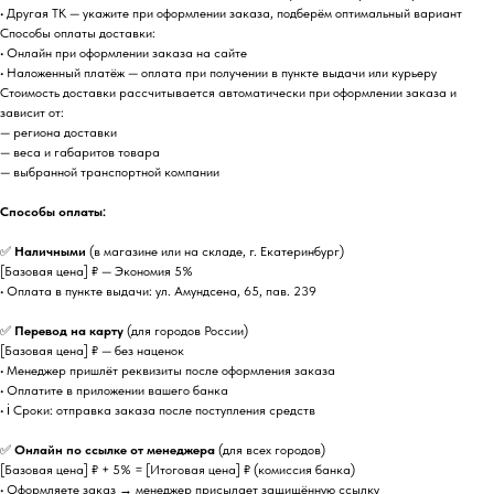
• Другая ТК — укажите при оформлении заказа, подберём оптимальный вариант
Способы оплаты доставки:
• Онлайн при оформлении заказа на сайте
• Наложенный платёж — оплата при получении в пункте выдачи или курьеру
Стоимость доставки рассчитывается автоматически при оформлении заказа и
зависит от:
— региона доставки
— веса и габаритов товара
— выбранной транспортной компании
Способы оплаты:
✅
Наличными
(в магазине или на складе, г. Екатеринбург)
[Базовая цена] ₽ — Экономия 5%
• Оплата в пункте выдачи: ул. Амундсена, 65, пав. 239
✅
Перевод на карту
(для городов России)
[Базовая цена] ₽ — без наценок
• Менеджер пришлёт реквизиты после оформления заказа
• Оплатите в приложении вашего банка
• ℹ️ Сроки: отправка заказа после поступления средств
✅
Онлайн по ссылке от менеджера
(для всех городов)
[Базовая цена] ₽ + 5% = [Итоговая цена] ₽ (комиссия банка)
• Оформляете заказ → менеджер присылает защищённую ссылку