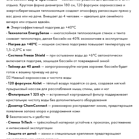
отдыха. Круглая форма диаметром 180 см, 120 форсунок аэромассажа и
энергосберегающая теплоизоляция создают атмосферу релаксации прямо у
вас дома или на даче. Вмещает до 4 человек — идеально для семейного
вечера или отдыха вдвоём.
🔥 Энергоэффективный подогрев до +40°С
•
Технология EnergySense
— многослойная теплоизоляция стенок и тента
снижает теплопотери, делая бассейн на 40% экономичнее в эксплуатации
•
Нагрев до +40°С
— мощная система подогрева повышает температуру на
1,5–2,0°С в час
•
Система Freeze Shield
— при остывании воды до +6°С автоматически
включается подогрев, защищая бассейн от повреждений зимой
•
Таймер до 40 дней
— запрограммируйте нагрев заранее: бассейн будет
готов к вашему приезду на дачу
💆‍♀️ Нежный аэромассаж и чистота воды
•
120 форсунок AirJet
— тёплый воздух подаётся со дна, создавая мягкий
пузырьковый массаж для расслабления мышц спины, шеи и ног
•
Фильтрация 1 325 л/ч
— встроенный картриджный фильтр поддерживает
кристальную чистоту воды без дополнительного оборудования
•
Дозатор ChemConnect
— равномерно распределяет химию, предотвращая
появление запаха хлора и раздражения кожи
🔒 Безопасность и удобство
•
Стенки TriTech
— трёхслойный материал устойчив к проколам, растяжению
и интенсивной эксплуатации
•
Защита от детей
— замки и специальные крепления предотвращают