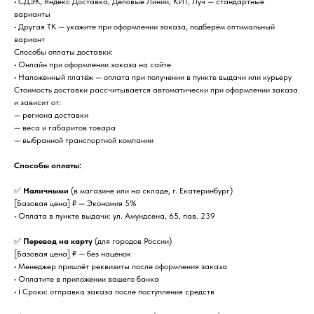
• СДЭК, Яндекс Доставка, Деловые Линии, КИТ, Луч — стандартные
варианты
• Другая ТК — укажите при оформлении заказа, подберём оптимальный
вариант
Способы оплаты доставки:
• Онлайн при оформлении заказа на сайте
• Наложенный платёж — оплата при получении в пункте выдачи или курьеру
Стоимость доставки рассчитывается автоматически при оформлении заказа
и зависит от:
— региона доставки
— веса и габаритов товара
— выбранной транспортной компании
Способы оплаты:
✅
Наличными
(в магазине или на складе, г. Екатеринбург)
[Базовая цена] ₽ — Экономия 5%
• Оплата в пункте выдачи: ул. Амундсена, 65, пав. 239
✅
Перевод на карту
(для городов России)
[Базовая цена] ₽ — без наценок
• Менеджер пришлёт реквизиты после оформления заказа
• Оплатите в приложении вашего банка
• ℹ️ Сроки: отправка заказа после поступления средств