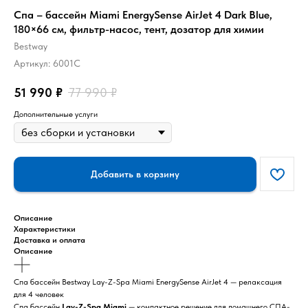
Спа – бассейн Miami EnergySense AirJet 4 Dark Blue,
180×66 см, фильтр-насос, тент, дозатор для химии
Bestway
Артикул:
6001С
51 990
₽
77 990
₽
Дополнительные услуги
Добавить в корзину
Описание
Характеристики
Доставка и оплата
Описание
Спа бассейн Bestway Lay-Z-Spa Miami EnergySense AirJet 4 — релаксация
для 4 человек
Спа бассейн
Lay-Z-Spa Miami
— компактное решение для домашнего СПА-