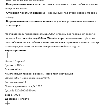
самостоятельное использование
•
Контроль заземления
— автоматическая проверка электробезопасности
перед включением
•
Откидная панель управления
— все функции под рукой: нагрев, массаж,
таймер
•
Встроенные подстаканники и полка
— удобное размещение напитков и
аксессуаров
Наслаждайтесь профессиональным СПА-отдыхом без посещения дорогих
салонов. Спа бассейн
Lay-Z-Spa Miami
подарит вам моменты глубокого
расслабления после работы, снимет мышечное напряжение и создаст уютную
атмосферу для романтических вечеров или семейного отдыха.
Характеристики
Форма: Круглый
Диаметр: 180см
Высота: 66 см
Комплектация товара: Бассейн, насос тент, инструкция
Объем: 669 л . при заполнении 90 %
Кол во человек: 4
Производительность, л/ч: 1325
ДxШxВ: 820x560x580 мм
Вес: 37900 г
Доставка и оплата