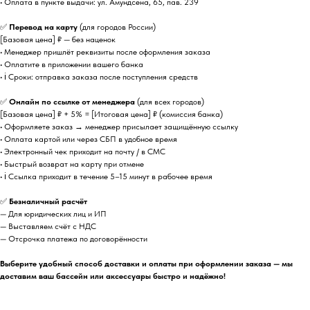
• Оплата в пункте выдачи: ул. Амундсена, 65, пав. 239
✅
Перевод на карту
(для городов России)
[Базовая цена] ₽ — без наценок
• Менеджер пришлёт реквизиты после оформления заказа
• Оплатите в приложении вашего банка
• ℹ️ Сроки: отправка заказа после поступления средств
✅
Онлайн по ссылке от менеджера
(для всех городов)
[Базовая цена] ₽ + 5% = [Итоговая цена] ₽ (комиссия банка)
• Оформляете заказ → менеджер присылает защищённую ссылку
• Оплата картой или через СБП в удобное время
• Электронный чек приходит на почту / в СМС
• Быстрый возврат на карту при отмене
• ℹ️ Ссылка приходит в течение 5–15 минут в рабочее время
✅
Безналичный расчёт
— Для юридических лиц и ИП
— Выставляем счёт с НДС
— Отсрочка платежа по договорённости
Выберите удобный способ доставки и оплаты при оформлении заказа — мы
доставим ваш бассейн или аксессуары быстро и надёжно!