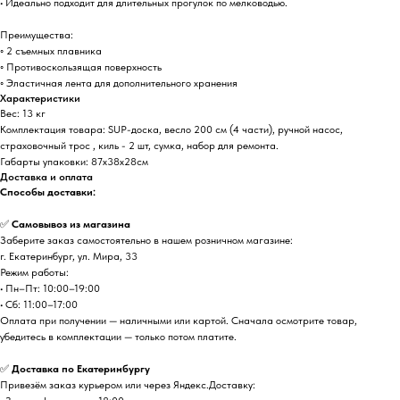
• Идеально подходит для длительных прогулок по мелководью.
Преимущества:
◦ 2 съемных плавника
◦ Противоскользящая поверхность
◦ Эластичная лента для дополнительного хранения
Характеристики
Вес: 13 кг
Комплектация товара: SUP-доска, весло 200 см (4 части), ручной насос,
страховочный трос , киль - 2 шт, сумка, набор для ремонта.
Габарты упаковки: 87х38х28см
Доставка и оплата
Способы доставки:
✅
Самовывоз из магазина
Заберите заказ самостоятельно в нашем розничном магазине:
г. Екатеринбург, ул. Мира, 33
Режим работы:
• Пн–Пт: 10:00–19:00
• Сб: 11:00–17:00
Оплата при получении — наличными или картой. Сначала осмотрите товар,
убедитесь в комплектации — только потом платите.
✅
Доставка по Екатеринбургу
Привезём заказ курьером или через Яндекс.Доставку: