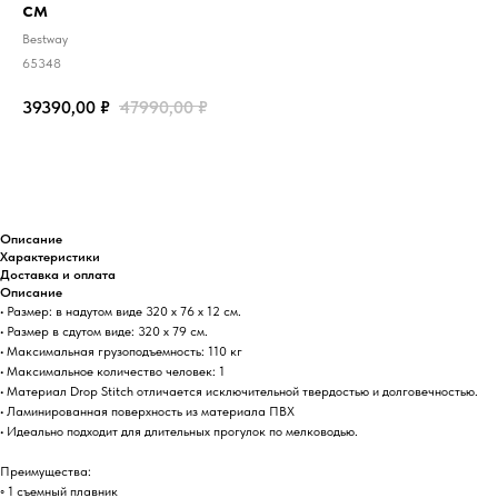
см
Bestway
65348
39390,00
₽
47990,00
₽
Добавить в корзину
Описание
Характеристики
Доставка и оплата
Описание
• Размер: в надутом виде 320 х 76 х 12 см.
• Размер в сдутом виде: 320 х 79 см.
• Максимальная грузоподъемность: 110 кг
• Максимальное количество человек: 1
• Материал Drop Stitch отличается исключительной твердостью и долговечностью.
• Ламинированная поверхность из материала ПВХ
• Идеально подходит для длительных прогулок по мелководью.
Преимущества:
◦ 1 съемный плавник