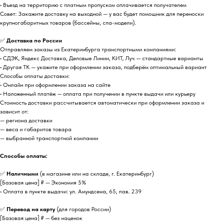
• Въезд на территорию с платным пропуском оплачивается получателем
Совет: Закажите доставку на выходной — у вас будет помощник для переноски
крупногабаритных товаров (бассейны, спа-модели).
✅
Доставка по России
Отправляем заказы из Екатеринбурга транспортными компаниями:
• СДЭК, Яндекс Доставка, Деловые Линии, КИТ, Луч — стандартные варианты
• Другая ТК — укажите при оформлении заказа, подберём оптимальный вариант
Способы оплаты доставки:
• Онлайн при оформлении заказа на сайте
• Наложенный платёж — оплата при получении в пункте выдачи или курьеру
Стоимость доставки рассчитывается автоматически при оформлении заказа и
зависит от:
— региона доставки
— веса и габаритов товара
— выбранной транспортной компании
Способы оплаты:
✅
Наличными
(в магазине или на складе, г. Екатеринбург)
[Базовая цена] ₽ — Экономия 5%
• Оплата в пункте выдачи: ул. Амундсена, 65, пав. 239
✅
Перевод на карту
(для городов России)
[Базовая цена] ₽ — без наценок