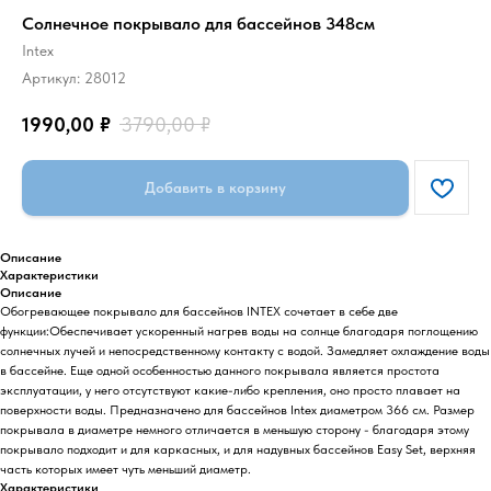
Солнечное покрывало для бассейнов 348см
Intex
Артикул:
28012
1990,00
₽
3790,00
₽
Добавить в корзину
Описание
Характеристики
Описание
Обогревающее покрывало для бассейнов INTEX сочетает в себе две
функции:Обеспечивает ускоренный нагрев воды на солнце благодаря поглощению
солнечных лучей и непосредственному контакту с водой. Замедляет охлаждение воды
в бассейне. Еще одной особенностью данного покрывала является простота
эксплуатации, у него отсутствуют какие-либо крепления, оно просто плавает на
поверхности воды. Предназначено для бассейнов Intex диаметром 366 см. Размер
покрывала в диаметре немного отличается в меньшую сторону - благодаря этому
покрывало подходит и для каркасных, и для надувных бассейнов Easy Set, верхняя
часть которых имеет чуть меньший диаметр.
Характеристики