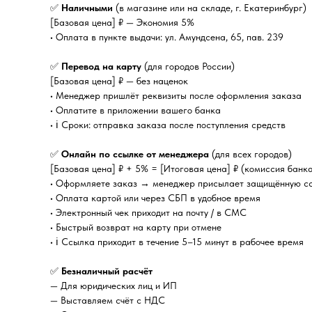
✅
Наличными
(в магазине или на складе, г. Екатеринбург)
[Базовая цена] ₽ — Экономия 5%
• Оплата в пункте выдачи: ул. Амундсена, 65, пав. 239
✅
Перевод на карту
(для городов России)
[Базовая цена] ₽ — без наценок
• Менеджер пришлёт реквизиты после оформления заказа
• Оплатите в приложении вашего банка
• ℹ️ Сроки: отправка заказа после поступления средств
✅
Онлайн по ссылке от менеджера
(для всех городов)
[Базовая цена] ₽ + 5% = [Итоговая цена] ₽ (комиссия банк
• Оформляете заказ → менеджер присылает защищённую с
• Оплата картой или через СБП в удобное время
• Электронный чек приходит на почту / в СМС
• Быстрый возврат на карту при отмене
• ℹ️ Ссылка приходит в течение 5–15 минут в рабочее время
✅
Безналичный расчёт
— Для юридических лиц и ИП
— Выставляем счёт с НДС