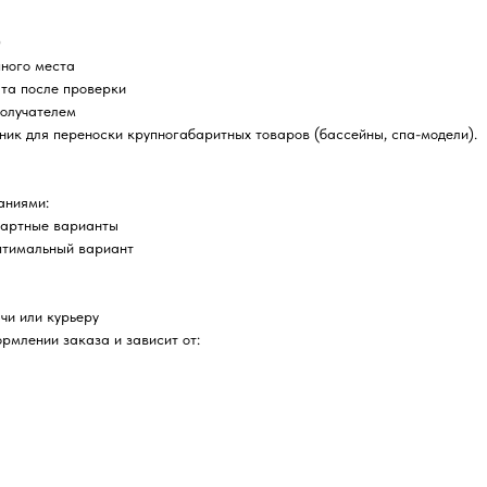
0
пного места
ата после проверки
получателем
ник для переноски крупногабаритных товаров (бассейны, спа-модели).
аниями:
дартные варианты
птимальный вариант
чи или курьеру
рмлении заказа и зависит от: