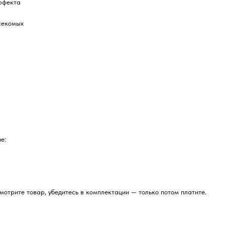
эффекта
асекомых
е:
отрите товар, убедитесь в комплектации — только потом платите.