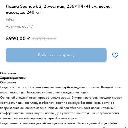
Лодка Seahawk 2, 2 местная, 236×114×41 см, вёсла,
насос, до 240 кг
Intex
Артикул:
68347
5990,00
₽
8990,00
₽
Добавить в корзину
Описание
Характеристики
Описание
Лодка состоит из абсолютно независимых трёх воздушных отсеков. Каждый отсек
имеет клапан для быстрого скачивания и надувания лодки.
Основной внешний отсек придаёт лодке форму. Внутренние отсеки поддерживают
жёсткость лодки на плаву и обеспечивают пассивную безопасность в случае
повреждения основного отсека. Надувной пол обеспечивает дополнительный
комфорт находящимся внутри лодки. Для удобства конструкция надувного пола
сделана волнистой перпендикулярно бортам лодки.
Лодка имеет крепления для вёсел и две уключины. На носу данной лодки Intex