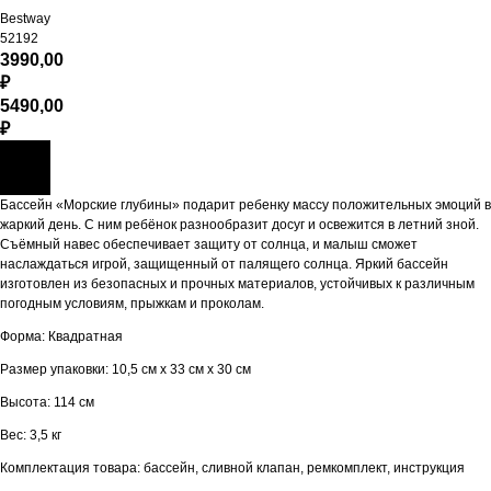
Bestway
52192
3990,00
₽
5490,00
₽
Бассейн «Морские глубины» подарит ребенку массу положительных эмоций в
жаркий день. С ним ребёнок разнообразит досуг и освежится в летний зной.
Съёмный навес обеспечивает защиту от солнца, и малыш сможет
наслаждаться игрой, защищенный от палящего солнца. Яркий бассейн
изготовлен из безопасных и прочных материалов, устойчивых к различным
погодным условиям, прыжкам и проколам.
Форма: Квадратная
Размер упаковки: 10,5 см х 33 см х 30 см
Высота: 114 см
Вес: 3,5 кг
Комплектация товара: бассейн, сливной клапан, ремкомплект, инструкция