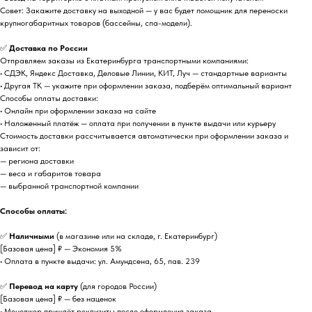
Совет: Закажите доставку на выходной — у вас будет помощник для переноски
крупногабаритных товаров (бассейны, спа-модели).
✅
Доставка по России
Отправляем заказы из Екатеринбурга транспортными компаниями:
• СДЭК, Яндекс Доставка, Деловые Линии, КИТ, Луч — стандартные варианты
• Другая ТК — укажите при оформлении заказа, подберём оптимальный вариант
Способы оплаты доставки:
• Онлайн при оформлении заказа на сайте
• Наложенный платёж — оплата при получении в пункте выдачи или курьеру
Стоимость доставки рассчитывается автоматически при оформлении заказа и
зависит от:
— региона доставки
— веса и габаритов товара
— выбранной транспортной компании
Способы оплаты:
✅
Наличными
(в магазине или на складе, г. Екатеринбург)
[Базовая цена] ₽ — Экономия 5%
• Оплата в пункте выдачи: ул. Амундсена, 65, пав. 239
✅
Перевод на карту
(для городов России)
[Базовая цена] ₽ — без наценок
• Менеджер пришлёт реквизиты после оформления заказа