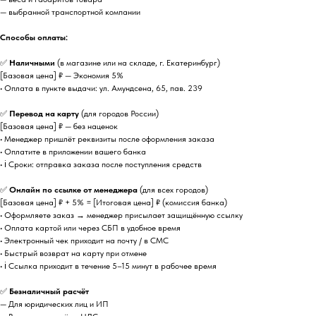
— выбранной транспортной компании
Способы оплаты:
✅
Наличными
(в магазине или на складе, г. Екатеринбург)
[Базовая цена] ₽ — Экономия 5%
• Оплата в пункте выдачи: ул. Амундсена, 65, пав. 239
✅
Перевод на карту
(для городов России)
[Базовая цена] ₽ — без наценок
• Менеджер пришлёт реквизиты после оформления заказа
• Оплатите в приложении вашего банка
• ℹ️ Сроки: отправка заказа после поступления средств
✅
Онлайн по ссылке от менеджера
(для всех городов)
[Базовая цена] ₽ + 5% = [Итоговая цена] ₽ (комиссия банка)
• Оформляете заказ → менеджер присылает защищённую ссылку
• Оплата картой или через СБП в удобное время
• Электронный чек приходит на почту / в СМС
• Быстрый возврат на карту при отмене
• ℹ️ Ссылка приходит в течение 5–15 минут в рабочее время
✅
Безналичный расчёт
— Для юридических лиц и ИП