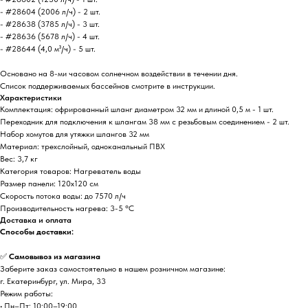
- #28604 (2006 л/ч) - 2 шт.
- #28638 (3785 л/ч) - 3 шт.
- #28636 (5678 л/ч) - 4 шт.
- #28644 (4,0 м³/ч) - 5 шт.
Основано на 8-ми часовом солнечном воздействии в течении дня.
Список поддерживаемых бассейнов смотрите в инструкции.
Характеристики
Комплектация: офрированный шланг диаметром 32 мм и длиной 0,5 м - 1 шт.
Переходник для подключения к шлангам 38 мм с резьбовым соединением - 2 шт.
Набор хомутов для утяжки шлангов 32 мм
Материал: трехслойный, одноканальный ПВХ
Вес: 3,7 кг
Категория товаров: Нагреватель воды
Размер панели: 120х120 см
Скорость потока воды: до 7570 л/ч
Производительность нагрева: 3-5 °C
Доставка и оплата
Способы доставки:
✅
Самовывоз из магазина
Заберите заказ самостоятельно в нашем розничном магазине:
г. Екатеринбург, ул. Мира, 33
Режим работы:
• Пн–Пт: 10:00–19:00