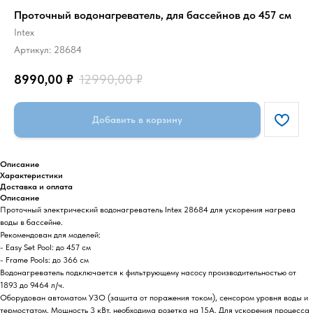
Проточный водонагреватель, для бассейнов до 457 см
Intex
Артикул:
28684
8990,00
₽
12990,00
₽
Добавить в корзину
Описание
Характеристики
Доставка и оплата
Описание
Проточный электрический водонагреватель Intex 28684 для ускорения нагрева
воды в бассейне.
Рекомендован для моделей:
- Easy Set Pool: до 457 см
- Frame Pools: до 366 см
Водонагреватель подключается к фильтрующему насосу производительностью от
1893 до 9464 л/ч.
Оборудован автоматом УЗО (защита от поражения током), сенсором уровня воды и
термостатом. Мощность 3 кВт, необходима розетка на 15А. Для ускорения процесса