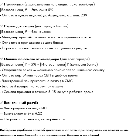
✅
Наличными
(в магазине или на складе, г. Екатеринбург)
[Базовая цена] ₽ — Экономия 5%
• Оплата в пункте выдачи: ул. Амундсена, 65, пав. 239
✅
Перевод на карту
(для городов России)
[Базовая цена] ₽ — без наценок
• Менеджер пришлёт реквизиты после оформления заказа
• Оплатите в приложении вашего банка
• ℹ️ Сроки: отправка заказа после поступления средств
✅
Онлайн по ссылке от менеджера
(для всех городов)
[Базовая цена] ₽ + 5% = [Итоговая цена] ₽ (комиссия банка)
• Оформляете заказ → менеджер присылает защищённую ссылку
• Оплата картой или через СБП в удобное время
• Электронный чек приходит на почту / в СМС
• Быстрый возврат на карту при отмене
• ℹ️ Ссылка приходит в течение 5–15 минут в рабочее время
✅
Безналичный расчёт
— Для юридических лиц и ИП
— Выставляем счёт с НДС
— Отсрочка платежа по договорённости
Выберите удобный способ доставки и оплаты при оформлении заказа — мы
доставим ваш бассейн или аксессуары быстро и надёжно!