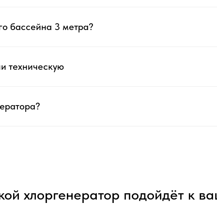
го бассейна 3 метра?
ли техническую
нератора?
кой хлоргенератор подойдёт к в