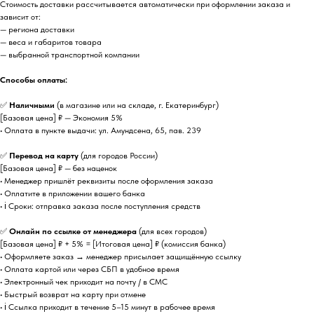
Стоимость доставки рассчитывается автоматически при оформлении заказа и
зависит от:
— региона доставки
— веса и габаритов товара
— выбранной транспортной компании
Способы оплаты:
✅
Наличными
(в магазине или на складе, г. Екатеринбург)
[Базовая цена] ₽ — Экономия 5%
• Оплата в пункте выдачи: ул. Амундсена, 65, пав. 239
✅
Перевод на карту
(для городов России)
[Базовая цена] ₽ — без наценок
• Менеджер пришлёт реквизиты после оформления заказа
• Оплатите в приложении вашего банка
• ℹ️ Сроки: отправка заказа после поступления средств
✅
Онлайн по ссылке от менеджера
(для всех городов)
[Базовая цена] ₽ + 5% = [Итоговая цена] ₽ (комиссия банка)
• Оформляете заказ → менеджер присылает защищённую ссылку
• Оплата картой или через СБП в удобное время
• Электронный чек приходит на почту / в СМС
• Быстрый возврат на карту при отмене
• ℹ️ Ссылка приходит в течение 5–15 минут в рабочее время