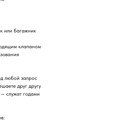
ак или багажник
ходящим клапаном
ьзования
од любой запрос
ешаете друг другу
 — служат годами
в: