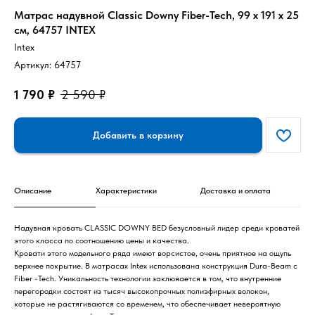
Матрас надувной Classic Downy Fiber-Tech, 99 x 191 x 25
см, 64757 INTEX
Intex
Артикул:
64757
1 790
₽
2 590
₽
Добавить в корзину
Описание
Характеристики
Доставка и оплата
Надувная кровать CLASSIC DOWNY BED безусловный лидер среди кроватей
этого класса по соотношению цены и качества.
Кровати этого модельного ряда имеют ворсистое, очень приятное на ощупь
верхнее покрытие. В матрасах Intex использована конструкция Dura-Beam с
Fiber -Tech. Уникальность технологии заклюяается в том, что внутренние
перегородки состоят из тысяч высокопрочных полиэфирных волокон,
которые не растягиваются со временем, что обеспечивает невероятную